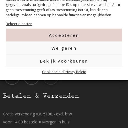
Contact
gegevens zoals surfgedrag of unieke ID's op deze site verwerken. Als u
geen toestemming geeft of uw toestemming intrekt, kan dit een
nadelige invloed hebben op bepaalde functies en mogelijkheden.
Tanthofdreef 7 2623 EW Delft
Beheer diensten
Accepteren
015-2120822
Weigeren
info@mfacademy.nl
Bekijk voorkeuren
Cookiebeleid
Privacy Beleid
Betalen & Verzenden
Gratis verzending v.a. €100,- excl. btw
Voor 14:00 besteld = Morgen in huis!