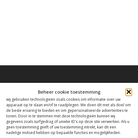
Beheer cookie toestemming
Contact
wij gebruiken technologieën zoals cookies om informatie over uw
apparaat op te slaan en/of te raadplegen. We doen dit met als doel om
de beste ervaring te bieden en om gepersonaliseerde advertenties te
tonen. Door in te stemmen met deze technologieën kunnen wij
Tanthofdreef 7 2623 EW Delft
gegevens zoals surfgedrag of unieke ID's op deze site verwerken. Als u
geen toestemming geeft of uw toestemming intrekt, kan dit een
nadelige invloed hebben op bepaalde functies en mogelijkheden.
015-2120822