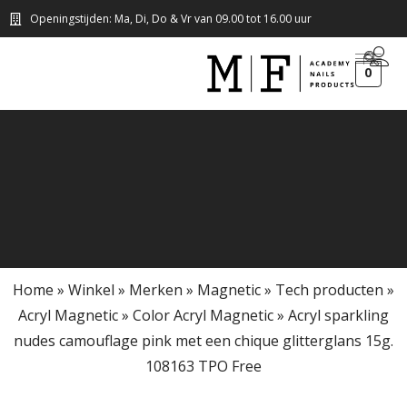
Openingstijden: Ma, Di, Do & Vr van 09.00 tot 16.00 uur
0
Home
»
Winkel
»
Merken
»
Magnetic
»
Tech producten
»
Acryl Magnetic
»
Color Acryl Magnetic
»
Acryl sparkling
nudes camouflage pink met een chique glitterglans 15g.
108163 TPO Free