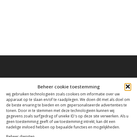
Beheer cookie toestemming
Contact
wij gebruiken technologieën zoals cookies om informatie over uw
apparaat op te slaan en/of te raadplegen. We doen dit met als doel om
de beste ervaring te bieden en om gepersonaliseerde advertenties te
Tanthofdreef 7 2623 EW Delft
tonen. Door in te stemmen met deze technologieën kunnen wij
gegevens zoals surfgedrag of unieke ID's op deze site verwerken. Als u
geen toestemming geeft of uw toestemming intrekt, kan dit een
015-2120822
nadelige invloed hebben op bepaalde functies en mogelijkheden.
Beheer diensten