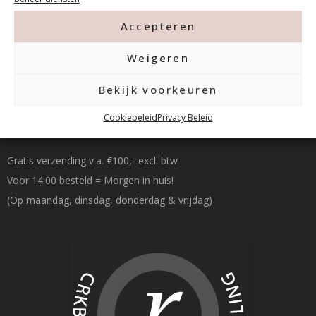
info@mfacademy.nl
Accepteren
Weigeren
Bekijk voorkeuren
Betalen & Verzenden
Cookiebeleid
Privacy Beleid
Gratis verzending v.a. €100,- excl. btw
Voor 14:00 besteld = Morgen in huis!
(Op maandag, dinsdag, donderdag & vrijdag)