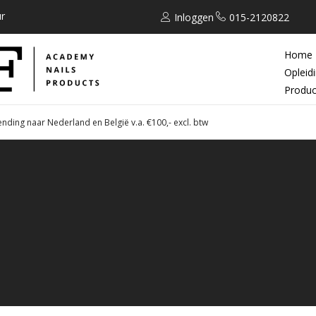
r
Inloggen
015-2120822
Home
Opleid
Produc
ending naar Nederland en België v.a. €100,- excl. btw