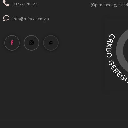
015-2120822
(Op maandag, dinsd
info@mfacademy.nl