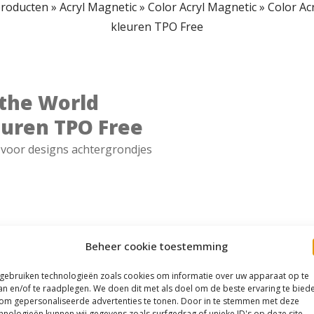
producten
»
Acryl Magnetic
»
Color Acryl Magnetic
»
Color Ac
kleuren TPO Free
 the World
euren TPO Free
l voor designs achtergrondjes
Beheer cookie toestemming
 gebruiken technologieën zoals cookies om informatie over uw apparaat op te
an en/of te raadplegen. We doen dit met als doel om de beste ervaring te bied
om gepersonaliseerde advertenties te tonen. Door in te stemmen met deze
hnologieën kunnen wij gegevens zoals surfgedrag of unieke ID's op deze site