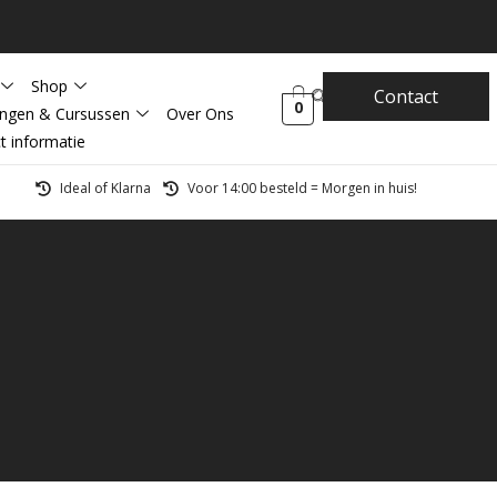
Shop
Contact
0
ingen & Cursussen
Over Ons
t informatie
Ideal of Klarna
Voor 14:00 besteld = Morgen in huis!