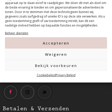
apparaat op te slaan en/of te raadplegen. We doen dit met als doel om
de beste ervaring te bieden en om gepersonaliseerde advertenties te
tonen. Door in te stemmen met deze technologieën kunnen wij
gegevens zoals surfgedrag of unieke ID's op deze site verwerken. Als u
geen toestemming geeft of uw toestemming intrekt, kan dit een
nadelige invloed hebben op bepaalde functies en mogelijkheden.
Contact
Beheer diensten
Accepteren
Tanthofdreef 7 2623 EW Delft
Weigeren
015-2120822
Bekijk voorkeuren
info@mfacademy.nl
Cookiebeleid
Privacy Beleid
Betalen & Verzenden