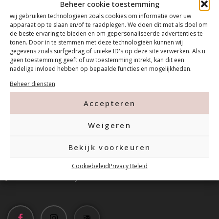
Beheer cookie toestemming
wij gebruiken technologieën zoals cookies om informatie over uw
apparaat op te slaan en/of te raadplegen. We doen dit met als doel om
de beste ervaring te bieden en om gepersonaliseerde advertenties te
tonen. Door in te stemmen met deze technologieën kunnen wij
gegevens zoals surfgedrag of unieke ID's op deze site verwerken. Als u
geen toestemming geeft of uw toestemming intrekt, kan dit een
nadelige invloed hebben op bepaalde functies en mogelijkheden.
Beheer diensten
Contact
Accepteren
Weigeren
Tanthofdreef 7 2623 EW Delft
Bekijk voorkeuren
015-2120822
Cookiebeleid
Privacy Beleid
info@mfacademy.nl