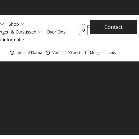
Shop
Contact
0
ingen & Cursussen
Over Ons
t informatie
Ideal of Klarna
Voor 14:00 besteld = Morgen in huis!