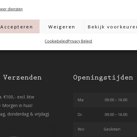
eer diensten
Accepteren
Weigeren
Bekijk voorkeure
Cookiebeleid
Privacy Beleid
 Verzenden
Openingstijden
. €100,- excl. btw
Ma:
09.00 – 16.00
= Morgen in huis!
ag, donderdag & vrijdag)
Di:
09.00 – 16.00
Wo:
Gesloten