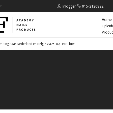
r
Inloggen
015-2120822
Home
Opleid
Produc
ending naar Nederland en België v.a. €100,- excl. btw