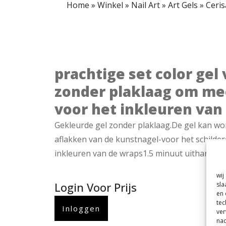
Home
»
Winkel
»
Nail Art
»
Art Gels
»
Ceris
prachtige set color gel
zonder plaklaag om mee
voor het inkleuren van
Gekleurde gel zonder plaklaag.De gel kan wo
aflakken van de kunstnagel-voor het schilde
inkleuren van de wraps1.5 minuut uitharden 
wij
Login Voor Prijs
sla
en 
tec
Inloggen
ver
nad