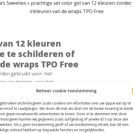
a’s Sweeties
»
prachtige set color gel van 12 kleuren zonder
inkleuren van de wraps TPO Free
 van 12 kleuren
 te schilderen of
 de wraps TPO Free
rden gebruikt voor:-het
ren van designs-voor het
in de lamp
Beheer cookie toestemming
 gebruiken technologieën zoals cookies om informatie over uw apparaat op te
an en/of te raadplegen. We doen dit met als doel om de beste ervaring te bied
om gepersonaliseerde advertenties te tonen. Door in te stemmen met deze
hnologieën kunnen wij gegevens zoals surfgedrag of unieke ID's op deze site
werken. Als u geen toestemming geeft of uw toestemming intrekt, kan dit een
elige invloed hebben op bepaalde functies en mogelijkheden.