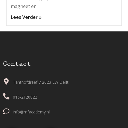
magneet en
Lees Verder »
Contact
Tanthofdreef 7 2623 EW Delft
015-2120822
info@mfacademy.nl