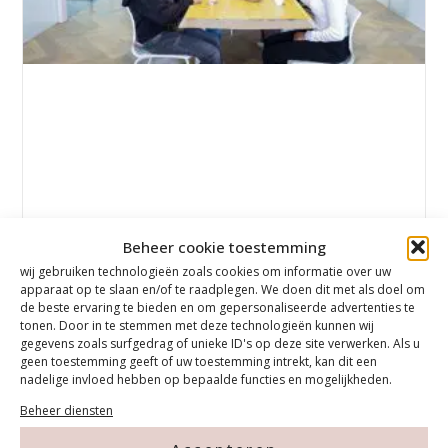
Beheer cookie toestemming
wij gebruiken technologieën zoals cookies om informatie over uw
apparaat op te slaan en/of te raadplegen. We doen dit met als doel om
Nagels En Nootjes
de beste ervaring te bieden en om gepersonaliseerde advertenties te
tonen. Door in te stemmen met deze technologieën kunnen wij
gegevens zoals surfgedrag of unieke ID's op deze site verwerken. Als u
22 januari 2026
geen toestemming geeft of uw toestemming intrekt, kan dit een
nadelige invloed hebben op bepaalde functies en mogelijkheden.
Valetijns editie Nagels & Nootjes valetijns Editie
Beheer diensten
Daarom organiseren wij in februari een nieuwe
editie van Nagels & Nootjes – onzegezellige