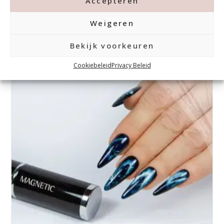
Accepteren
Donderdagavond
Weigeren
Lees Verder »
Bekijk voorkeuren
Cookiebeleid
Privacy Beleid