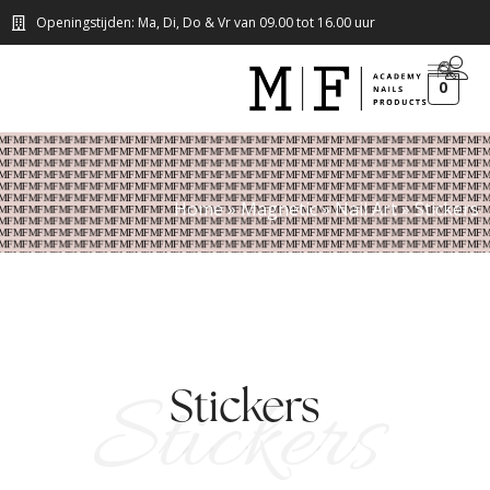
Openingstijden: Ma, Di, Do & Vr van 09.00 tot 16.00 uur
0
Home
»
Magnetic
»
Nail Art
»
Stickers
Stickers
Stickers