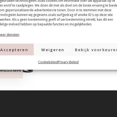
 gebruiken technologieën zoals cookies om informatie over uw apparaat op te
an en/of te raadplegen. We doen dit met als doel om de beste ervaring te bied
om gepersonaliseerde advertenties te tonen. Door in te stemmen met deze
hnologieën kunnen wij gegevens zoals surfgedrag of unieke ID's op deze site
werken. Als u geen toestemming geeft of uw toestemming intrekt, kan dit een
elige invloed hebben op bepaalde functies en mogelijkheden.
eer diensten
Accepteren
Weigeren
Bekijk voorkeure
Cookiebeleid
Privacy Beleid
 Musthave