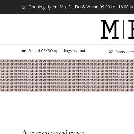
Openingstijden: Ma, Di, Do & Vr van 09.00 tot 16.00 uu
Erkend CRKBO opleidingsinstituut
Gratis verz