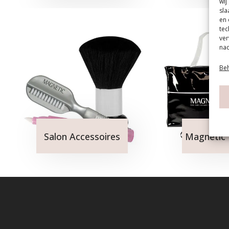
wij
sla
en 
tec
ver
nad
Beh
Salon Accessoires
Magnetic