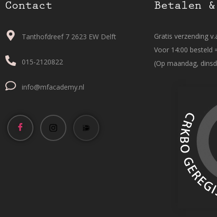
Contact
Betalen &
Gratis verzending v.a
Tanthofdreef 7 2623 EW Delft
Voor 14:00 besteld 
015-2120822
(Op maandag, dinsd
info@mfacademy.nl