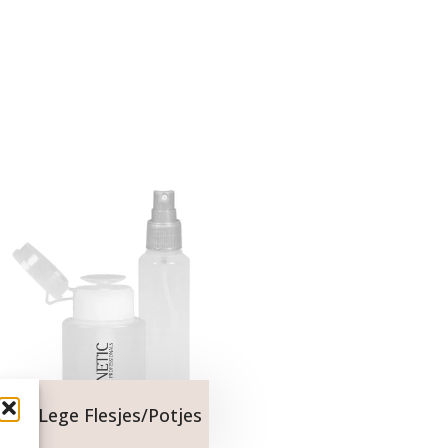
Lege Flesjes/potjes