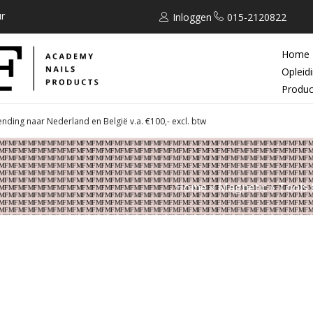
r
Inloggen
015-2120822
Home
Opleid
Produc
ending naar Nederland en België v.a. €100,- excl. btw
Home
»
Magnetic
»
Tools