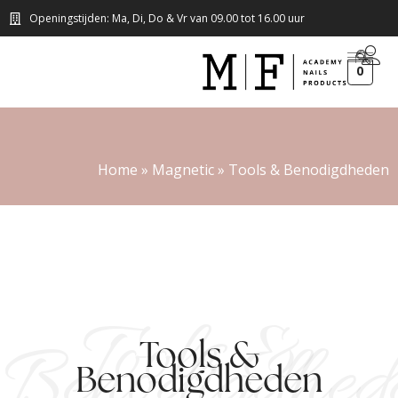
Openingstijden: Ma, Di, Do & Vr van 09.00 tot 16.00 uur
0
Home
»
Magnetic
»
Tools & Benodigdheden
Tools &
Benodigdhed
Tools &
Benodigdheden