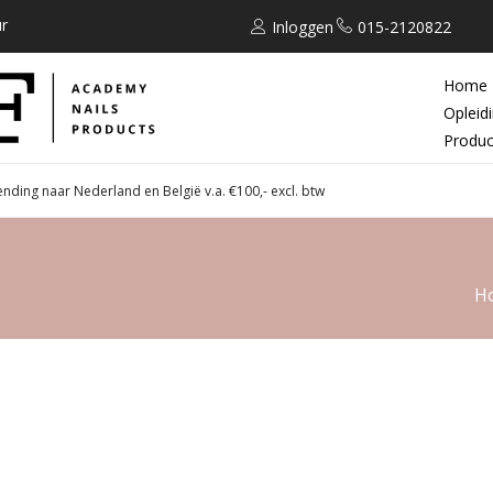
r
Inloggen
015-2120822
Home
Opleid
Produc
ending naar Nederland en België v.a. €100,- excl. btw
H