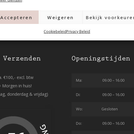
eer diensten
Accepteren
Weigeren
Bekijk voorkeure
Cookiebeleid
Privacy Beleid
 Verzenden
Openingstijden
. €100,- excl. btw
Ma:
09.00 – 16.00
= Morgen in huis!
ag, donderdag & vrijdag)
Di:
09.00 – 16.00
Wo:
Gesloten
Do:
09.00 – 16.00