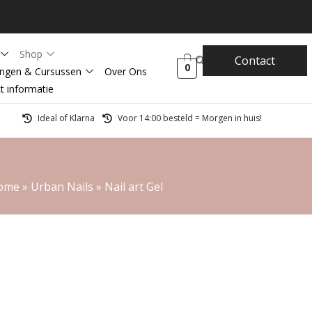
Shop
Contact
0
ingen & Cursussen
Over Ons
t informatie
Ideal of Klarna
Voor 14:00 besteld = Morgen in huis!
ome
»
Urban Nails
»
Nail art Gel