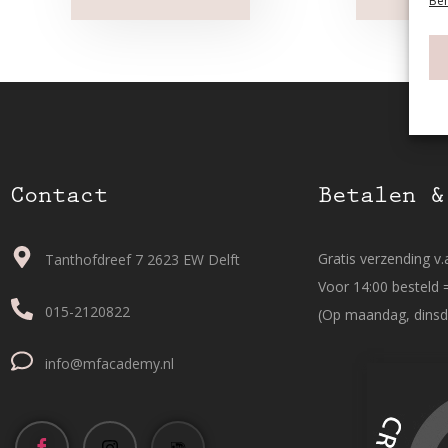
Beh
Contact
Betalen &
Gratis verzending v.a
Tanthofdreef 7 2623 EW Delft
Voor 14:00 besteld 
015-2120822
(Op maandag, dinsd
info@mfacademy.nl