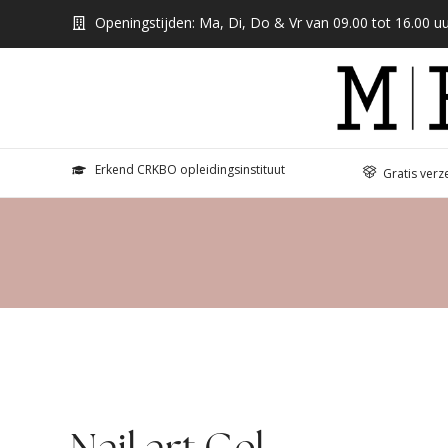
Openingstijden: Ma, Di, Do & Vr van 09.00 tot 16.00 uu
Erkend CRKBO opleidingsinstituut
Gratis verz