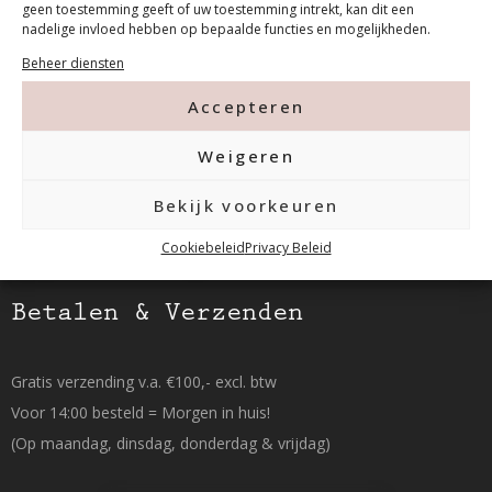
geen toestemming geeft of uw toestemming intrekt, kan dit een
nadelige invloed hebben op bepaalde functies en mogelijkheden.
Tanthofdreef 7 2623 EW Delft
Beheer diensten
015-2120822
Accepteren
info@mfacademy.nl
Weigeren
Bekijk voorkeuren
Cookiebeleid
Privacy Beleid
Betalen & Verzenden
Gratis verzending v.a. €100,- excl. btw
Voor 14:00 besteld = Morgen in huis!
(Op maandag, dinsdag, donderdag & vrijdag)