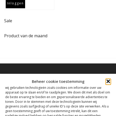
Inloggen
Sale
Product van de maand
Beheer cookie toestemming
wij gebruiken technologieën zoals cookies om informatie over uw
Contact
apparaat op te slaan en/of te raadplegen. We doen dit met als doel om
de beste ervaring te bieden en om gepersonaliseerde advertenties te
tonen. Door in te stemmen met deze technologieën kunnen wij
gegevens zoals surfgedrag of unieke ID's op deze site verwerken. Als u
Tanthofdreef 7 2623 EW Delft
geen toestemming geeft of uw toestemming intrekt, kan dit een
nadelige invloed hebben op bepaalde functies en mogelijkheden.