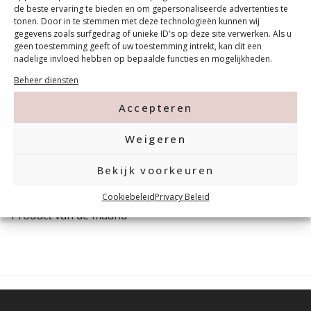
Gel CRB 04 30g
de beste ervaring te bieden en om gepersonaliseerde advertenties te
tonen. Door in te stemmen met deze technologieën kunnen wij
€
39,99
gegevens zoals surfgedrag of unieke ID's op deze site verwerken. Als u
geen toestemming geeft of uw toestemming intrekt, kan dit een
nadelige invloed hebben op bepaalde functies en mogelijkheden.
Beheer diensten
Accepteren
In winkelwagen
Weigeren
Bekijk voorkeuren
Sale
Cookiebeleid
Privacy Beleid
Product van de maand