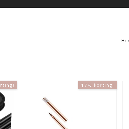
Ho
rting!
17% korting!