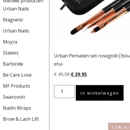
Nieuwe producten
Urban Nails
Magnetic
Urban Nails
Moyra
Staleks
Urban Penselen set rosegold (3stu
Barbicide
etui
€
49,98
€
39,95
Be Care Love
MF Products
In winkelwagen
Swarovski
Nailin Wraps
Brow & Lash Lift
33% ko