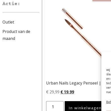
Actie:
Outlet
Product van de
maand
wij
sla
en 
Urban Nails Legacy Penseel | Acryl
tec
ver
€
29,99
€
19,99
nad
Beh
In winkelwagen