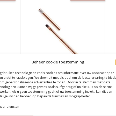
Beheer cookie toestemming
 gebruiken technologieën zoals cookies om informatie over uw apparaat op te
an en/of te raadplegen. We doen dit met als doel om de beste ervaring te bied
om gepersonaliseerde advertenties te tonen. Door in te stemmen met deze
 10
Urban Nails Legacy Penseel | Flat 6
Ur
hnologieën kunnen wij gegevens zoals surfgedrag of unieke ID's op deze site
werken. Als u geen toestemming geeft of uw toestemming intrekt, kan dit een
€
17,99
€
14,99
€
elige invloed hebben op bepaalde functies en mogelijkheden.
eer diensten
In winkelwagen