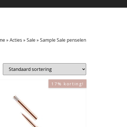
me
»
Acties
»
Sale
»
Sample Sale penselen
17% korting!