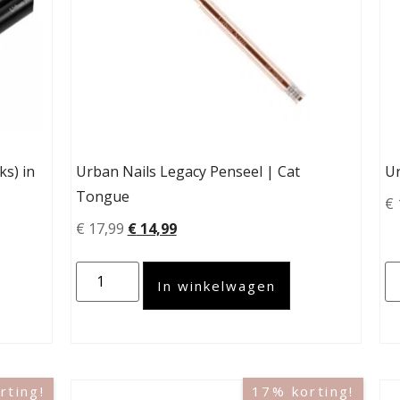
ks) in
Urban Nails Legacy Penseel | Cat
Ur
Tongue
€
€
17,99
€
14,99
In winkelwagen
rting!
17% korting!