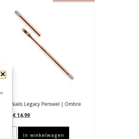
en
ban Nails Legacy Penseel | Ombre
17,99
€
14,99
In winkelwagen