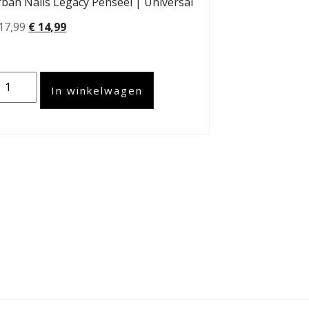
ban Nails Legacy Penseel | Universal
17,99
€
14,99
In winkelwagen