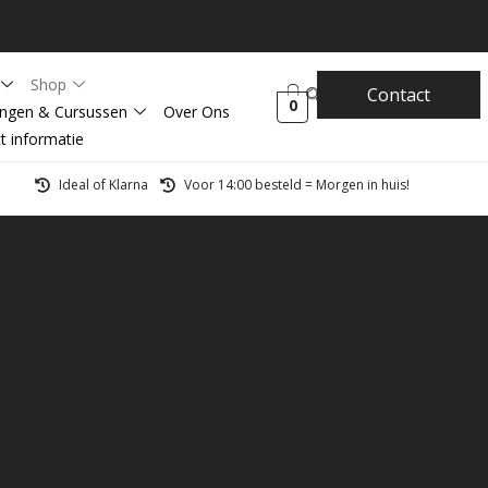
Shop
Contact
0
ingen & Cursussen
Over Ons
t informatie
Ideal of Klarna
Voor 14:00 besteld = Morgen in huis!