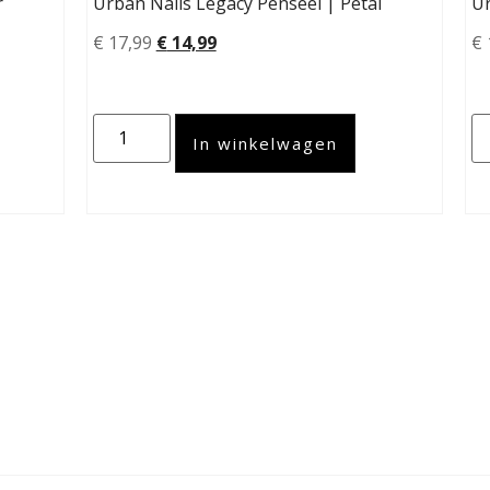
r
Urban Nails Legacy Penseel | Petal
Ur
€
17,99
€
14,99
€
In winkelwagen