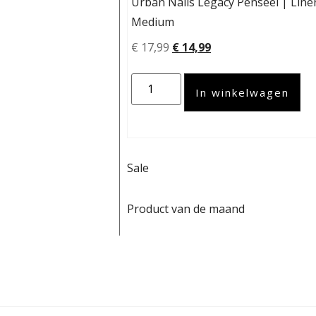
Urban Nails Legacy Penseel | Line
Medium
€
17,99
€
14,99
In winkelwagen
Sale
Product van de maand