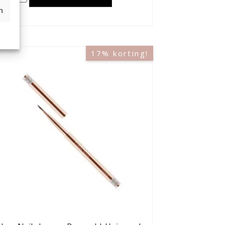
n
17% korting!