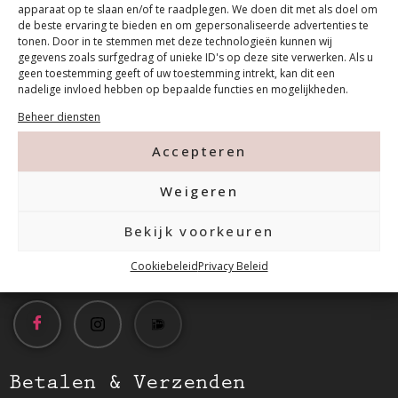
apparaat op te slaan en/of te raadplegen. We doen dit met als doel om
de beste ervaring te bieden en om gepersonaliseerde advertenties te
tonen. Door in te stemmen met deze technologieën kunnen wij
gegevens zoals surfgedrag of unieke ID's op deze site verwerken. Als u
geen toestemming geeft of uw toestemming intrekt, kan dit een
nadelige invloed hebben op bepaalde functies en mogelijkheden.
Contact
Beheer diensten
Accepteren
Tanthofdreef 7 2623 EW Delft
Weigeren
015-2120822
Bekijk voorkeuren
info@mfacademy.nl
Cookiebeleid
Privacy Beleid
Betalen & Verzenden