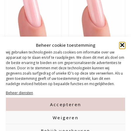
Beheer cookie toestemming
Urban Nails BiaB
Urban Nails BiaB
wij gebruiken technologieën zoals cookies om informatie over uw
apparaat op te slaan en/of te raadplegen. We doen dit met als doel om
Builder in a Bottle 05
Builder in a Bottle 06
de beste ervaring te bieden en om gepersonaliseerde advertenties te
tonen. Door in te stemmen met deze technologieën kunnen wij
€
9,99
€
9,99
gegevens zoals surfgedrag of unieke ID's op deze site verwerken. Als u
geen toestemming geeft of uw toestemming intrekt, kan dit een
nadelige invloed hebben op bepaalde functies en mogelijkheden.
Beheer diensten
In winkelwagen
In winkelwagen
Accepteren
Weigeren
Bekijk voorkeuren