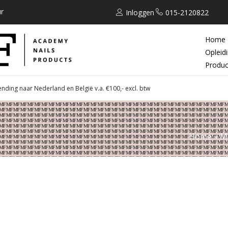
r
Inloggen
015-2120822
Home
Opleid
Produc
ending naar Nederland en België v.a. €100,- excl. btw
Home
»
M