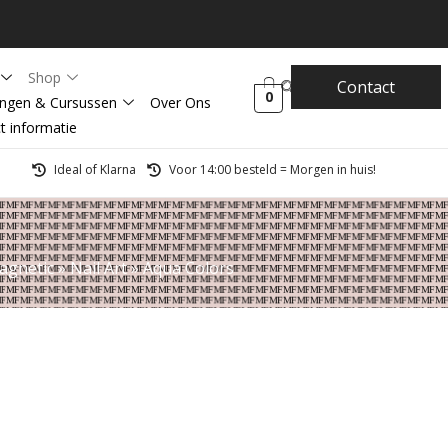
Shop
Contact
0
ingen & Cursussen
Over Ons
t informatie
Ideal of Klarna
Voor 14:00 besteld = Morgen in huis!
agnetic
»
Nail Art
»
Aqua Colors