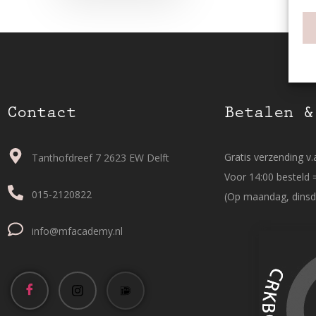
Contact
Betalen &
Gratis verzending v.a
Tanthofdreef 7 2623 EW Delft
Voor 14:00 besteld 
015-2120822
(Op maandag, dinsd
info@mfacademy.nl