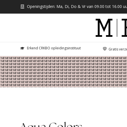
Openingstijden: Ma, Di, Do & Vr van 09.00 tot 16.00 uu
Erkend CRKBO opleidingsinstituut
Gratis verz