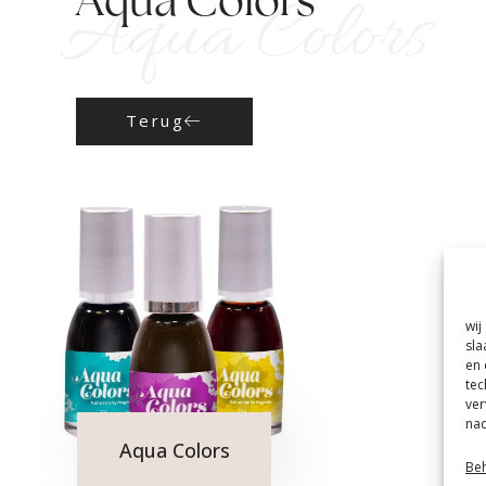
Aqua Colors
Aqua Colors
Terug
wij
sla
en 
tec
ver
nad
Aqua Colors
Beh