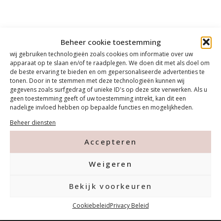
Beheer cookie toestemming
wij gebruiken technologieën zoals cookies om informatie over uw
apparaat op te slaan en/of te raadplegen. We doen dit met als doel om
de beste ervaring te bieden en om gepersonaliseerde advertenties te
tonen. Door in te stemmen met deze technologieën kunnen wij
gegevens zoals surfgedrag of unieke ID's op deze site verwerken. Als u
geen toestemming geeft of uw toestemming intrekt, kan dit een
nadelige invloed hebben op bepaalde functies en mogelijkheden.
Beheer diensten
Accepteren
Weigeren
Contact
Bekijk voorkeuren
Tanthofdreef 7 2623 EW Delft
Cookiebeleid
Privacy Beleid