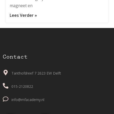
magneet en
Lees Verder »
Contact
Tanthofdreef 7 2623 EW Delft
015-2120822
info@mfacademy.nl