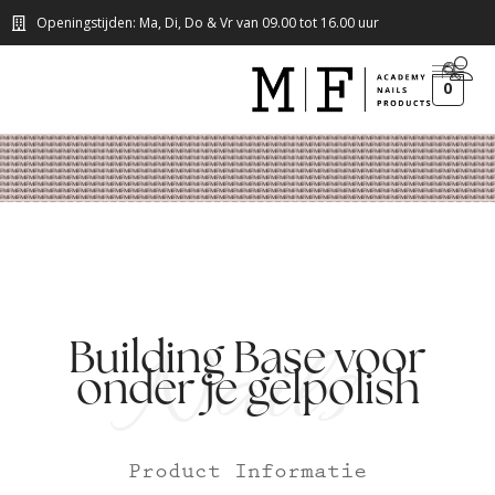
Openingstijden: Ma, Di, Do & Vr van 09.00 tot 16.00 uur
0
Nails
Building Base voor
onder je gelpolish
Product Informatie