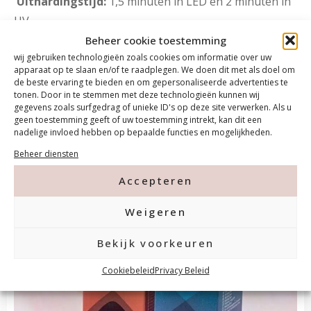
Uithardingstijd:
1,5 minuten in LED en 2 minuten in
UV
Beheer cookie toestemming
wij gebruiken technologieën zoals cookies om informatie over uw
apparaat op te slaan en/of te raadplegen. We doen dit met als doel om
de beste ervaring te bieden en om gepersonaliseerde advertenties te
tonen. Door in te stemmen met deze technologieën kunnen wij
gegevens zoals surfgedrag of unieke ID's op deze site verwerken. Als u
geen toestemming geeft of uw toestemming intrekt, kan dit een
Overzicht
nadelige invloed hebben op bepaalde functies en mogelijkheden.
Beheer diensten
Accepteren
Weigeren
Bekijk voorkeuren
Cookiebeleid
Privacy Beleid