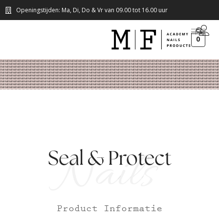
Openingstijden: Ma, Di, Do & Vr van 09.00 tot 16.00 uur
0
Nails
Seal & Protect
Product Informatie