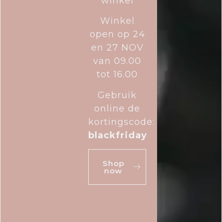
winkel
Winkel
open op 24
en 27 NOV
van 09.00
tot 16.00
Gebruik
online de
kortingscode:
blackfriday
Shop
now