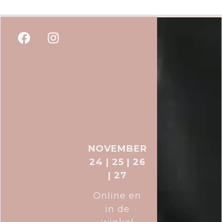
NOVEMBER
24 | 25 | 26
| 27
Online en
in de