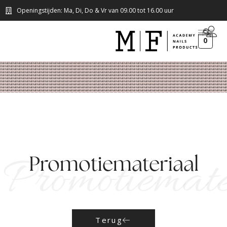
Openingstijden: Ma, Di, Do & Vr van 09.00 tot 16.00 uur
0
Promotiemate
Promotiemateriaal
Terug