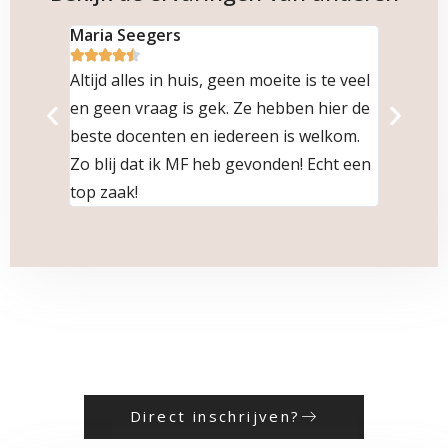
Maria Seegers
Angela









Altijd alles in huis, geen moeite is te veel
Zo blij d
en geen vraag is gek. Ze hebben hier de
hebt ged
beste docenten en iedereen is welkom.
docenten 
Zo blij dat ik MF heb gevonden! Echt een
top zaak!
Direct inschrijven?