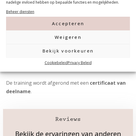
lifting
nadelige invloed hebben op bepaalde functies en mogelijkheden.
Beheer diensten
Praktische productkennis:
welke builder
of gel het beste past bij jouw klant en
Accepteren
situatie
Weigeren
Na deze training werk je met meer
zekerheid,
Bekijk voorkeuren
snelheid en controle
. Je begrijpt beter wat een
nagel nodig heeft en kunt daardoor
duurzame
Cookiebeleid
Privacy Beleid
resultaten creëren voor iedere klant
.
De training wordt afgerond met een
certificaat van
deelname
.
Reviews
Bekijk de ervaringen van anderen