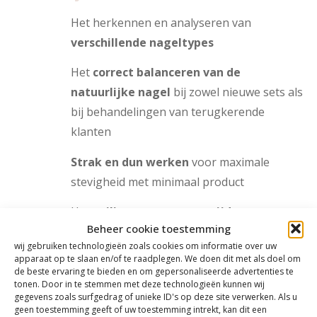
Het herkennen en analyseren van
verschillende nageltypes
Het
correct balanceren van de
natuurlijke nagel
bij zowel nieuwe sets als
bij behandelingen van terugkerende
klanten
Strak en dun werken
voor maximale
stevigheid met minimaal product
Het
veilig en correct verwijderen van
Beheer cookie toestemming
BIAB en gelproducten
zonder de
wij gebruiken technologieën zoals cookies om informatie over uw
natuurlijke nagel te beschadigen
apparaat op te slaan en/of te raadplegen. We doen dit met als doel om
de beste ervaring te bieden en om gepersonaliseerde advertenties te
Het
diagnosticeren en oplossen van
tonen. Door in te stemmen met deze technologieën kunnen wij
gegevens zoals surfgedrag of unieke ID's op deze site verwerken. Als u
veelvoorkomende problemen
, zoals
geen toestemming geeft of uw toestemming intrekt, kan dit een