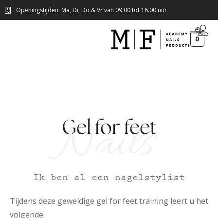
Openingstijden: Ma, Di, Do & Vr van 09.00 tot 16.00 uur
0
Nails
Gel for feet
Ik ben al een nagelstylist
Tijdens deze geweldige gel for feet training leert u het
volgende: