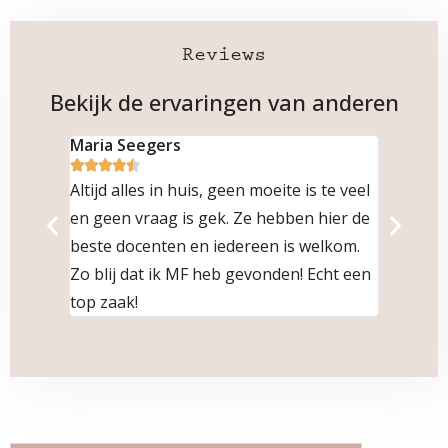
Reviews
Bekijk de ervaringen van anderen
Maria Seegers
Angela









Altijd alles in huis, geen moeite is te veel
Zo blij d
en geen vraag is gek. Ze hebben hier de
hebt ged
beste docenten en iedereen is welkom.
docenten 
Zo blij dat ik MF heb gevonden! Echt een
top zaak!