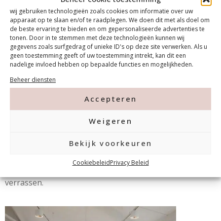
Waarom nailart leren bij MF Academy?
wij gebruiken technologieën zoals cookies om informatie over uw
apparaat op te slaan en/of te raadplegen. We doen dit met als doel om
de beste ervaring te bieden en om gepersonaliseerde advertenties te
Bij MF Academy krijg je de kans om nailart te leren van
tonen. Door in te stemmen met deze technologieën kunnen wij
gegevens zoals surfgedrag of unieke ID's op deze site verwerken. Als u
ervaren professionals in een inspirerende en
geen toestemming geeft of uw toestemming intrekt, kan dit een
ondersteunende omgeving. Wij bieden:
nadelige invloed hebben op bepaalde functies en mogelijkheden.
Beheer diensten
Persoonlijke begeleiding in kleine groepen.
Accepteren
Hoogwaardige materialen van merken zoals
Magnetic Nail Design en Urban Nails.
Weigeren
Praktische tips en tricks die je direct kunt
toepassen in jouw salon.
Bekijk voorkeuren
Met deze cursus nailart leg je de basis voor unieke
Cookiebeleid
Privacy Beleid
nageldesigns waarmee je klanten keer op keer zult
verrassen.