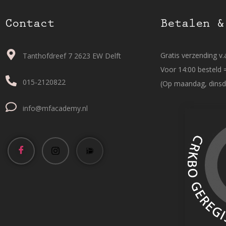
Contact
Betalen &
Gratis verzending v.a
Tanthofdreef 7 2623 EW Delft
Voor 14:00 besteld 
015-2120822
(Op maandag, dinsd
info@mfacademy.nl