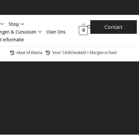
Shop
Contact
0
ingen & Cursussen
Over Ons
t informatie
Ideal of Klarna
Voor 14:00 besteld = Morgen in huis!