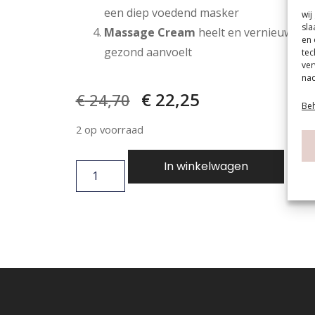
een diep voedend masker
wij
sla
Massage Cream
heelt en vernieuwt de
en 
gezond aanvoelt
tec
ver
nad
€
22,25
€
24,70
Beh
2 op voorraad
In winkelwagen