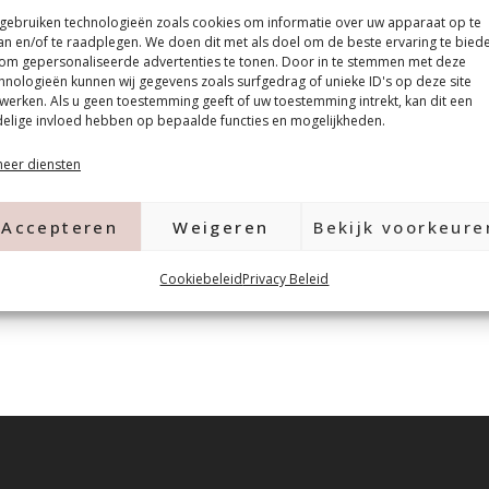
 gebruiken technologieën zoals cookies om informatie over uw apparaat op te
an en/of te raadplegen. We doen dit met als doel om de beste ervaring te bied
 huid waardoor deze glad en
om gepersonaliseerde advertenties te tonen. Door in te stemmen met deze
hnologieën kunnen wij gegevens zoals surfgedrag of unieke ID's op deze site
werken. Als u geen toestemming geeft of uw toestemming intrekt, kan dit een
elige invloed hebben op bepaalde functies en mogelijkheden.
eer diensten
Accepteren
Weigeren
Bekijk voorkeure
Cookiebeleid
Privacy Beleid