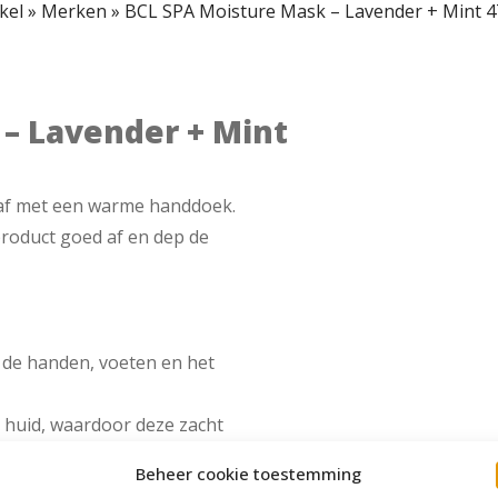
kel
»
Merken
»
BCL SPA Moisture Mask – Lavender + Mint 47
– Lavender + Mint
 af met een warme handdoek.
product goed af en dep de
 de handen, voeten en het
e huid, waardoor deze zacht
Beheer cookie toestemming
vochtbalans van de huid en is