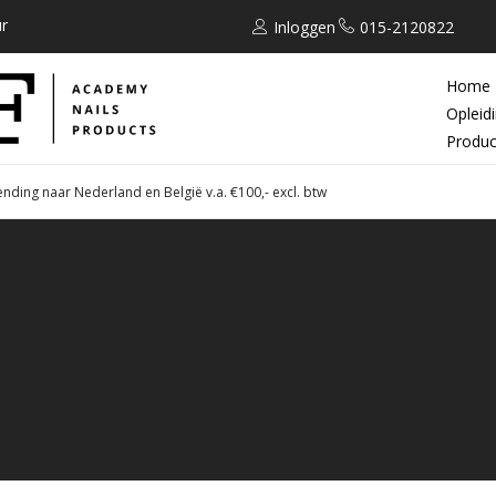
r
Inloggen
015-2120822
Home
Opleid
Produc
ending naar Nederland en België v.a. €100,- excl. btw