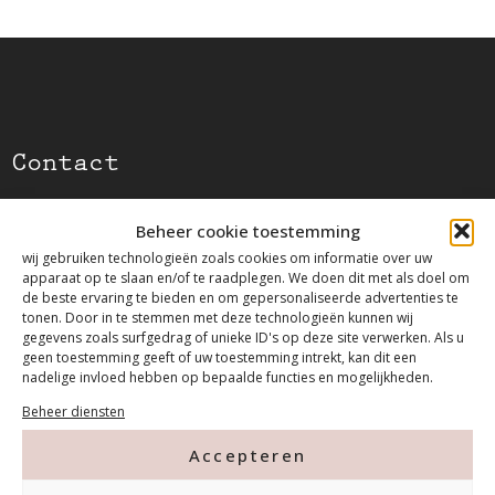
Contact
Beheer cookie toestemming
Tanthofdreef 7 2623 EW Delft
wij gebruiken technologieën zoals cookies om informatie over uw
apparaat op te slaan en/of te raadplegen. We doen dit met als doel om
015-2120822
de beste ervaring te bieden en om gepersonaliseerde advertenties te
tonen. Door in te stemmen met deze technologieën kunnen wij
gegevens zoals surfgedrag of unieke ID's op deze site verwerken. Als u
info@mfacademy.nl
geen toestemming geeft of uw toestemming intrekt, kan dit een
nadelige invloed hebben op bepaalde functies en mogelijkheden.
Beheer diensten
Accepteren