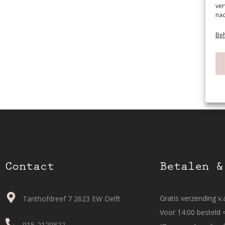
ver
nad
Beh
Contact
Betalen &
Gratis verzending v.a
Tanthofdreef 7 2623 EW Delft
Voor 14:00 besteld 
015-2120822