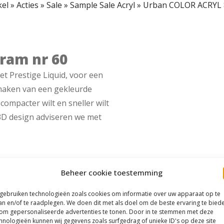
el
»
Acties
»
Sale
»
Sample Sale Acryl
»
Urban COLOR ACRYL 
ram nr 60
 Prestige Liquid, voor een
t maken van een gekleurde
compacter wilt en sneller wilt
 3D design adviseren we met
Beheer cookie toestemming
 gebruiken technologieën zoals cookies om informatie over uw apparaat op te
an en/of te raadplegen. We doen dit met als doel om de beste ervaring te bied
om gepersonaliseerde advertenties te tonen. Door in te stemmen met deze
hnologieën kunnen wij gegevens zoals surfgedrag of unieke ID's op deze site