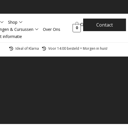
Shop
Contact
0
ingen & Cursussen
Over Ons
t informatie
Ideal of Klarna
Voor 14:00 besteld = Morgen in huis!