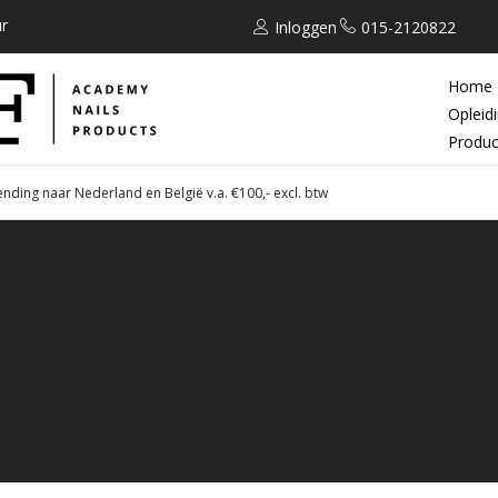
r
Inloggen
015-2120822
Home
Opleid
Produc
ending naar Nederland en België v.a. €100,- excl. btw