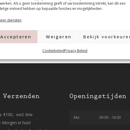
werken. Als u geen toestemming geeft of uw toestemming intrekt, kan dit een
elige invloed hebben op bepaalde functies en mogelijkheden.
eer diensten
Accepteren
Weigeren
Bekijk voorkeure
Cookiebeleid
Privacy Beleid
 Verzenden
Openingstijden
. €100,- excl. btw
Ma:
09.00 – 16.00
= Morgen in huis!