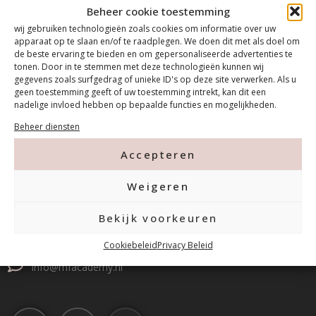
Beheer cookie toestemming
wij gebruiken technologieën zoals cookies om informatie over uw
apparaat op te slaan en/of te raadplegen. We doen dit met als doel om
de beste ervaring te bieden en om gepersonaliseerde advertenties te
tonen. Door in te stemmen met deze technologieën kunnen wij
gegevens zoals surfgedrag of unieke ID's op deze site verwerken. Als u
geen toestemming geeft of uw toestemming intrekt, kan dit een
nadelige invloed hebben op bepaalde functies en mogelijkheden.
Beheer diensten
Contact
Accepteren
Weigeren
Tanthofdreef 7 2623 EW Delft
Bekijk voorkeuren
015-2120822
Cookiebeleid
Privacy Beleid
info@mfacademy.nl