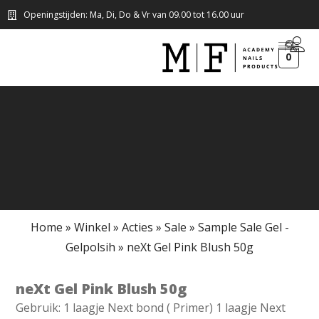
Openingstijden: Ma, Di, Do & Vr van 09.00 tot 16.00 uur
0
Home
»
Winkel
»
Acties
»
Sale
»
Sample Sale Gel -
Gelpolsih
»
neXt Gel Pink Blush 50g
neXt Gel Pink Blush 50g
Gebruik: 1 laagje Next bond ( Primer) 1 laagje Next