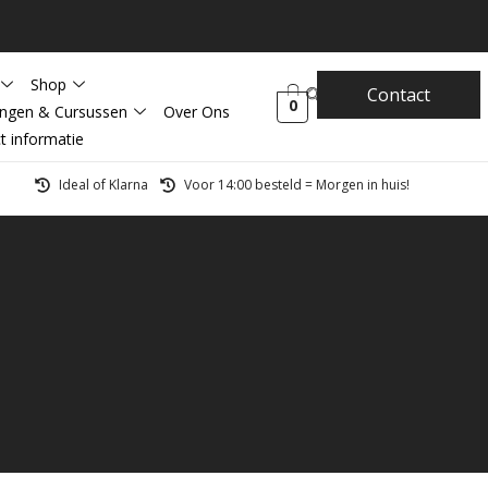
Shop
Contact
0
ingen & Cursussen
Over Ons
t informatie
Ideal of Klarna
Voor 14:00 besteld = Morgen in huis!