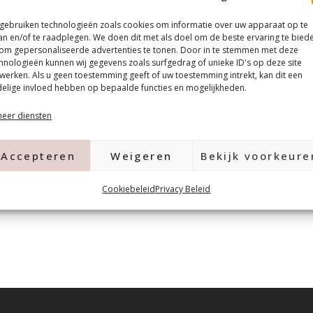
t 4 kleur tonen met in totaal
 gebruiken technologieën zoals cookies om informatie over uw apparaat op te
nds in the bottle zijn semi-
an en/of te raadplegen. We doen dit met als doel om de beste ervaring te bied
aande kleur tonen. Je kunt
om gepersonaliseerde advertenties te tonen. Door in te stemmen met deze
hnologieën kunnen wij gegevens zoals surfgedrag of unieke ID's op deze site
mp 1.5 min uv lamp 2 min
werken. Als u geen toestemming geeft of uw toestemming intrekt, kan dit een
elige invloed hebben op bepaalde functies en mogelijkheden.
ublieme hechting,
 25% dekkend, dus een
eer diensten
levelend, Perfect voor Natural
ruelty free
Accepteren
Weigeren
Bekijk voorkeure
Cookiebeleid
Privacy Beleid