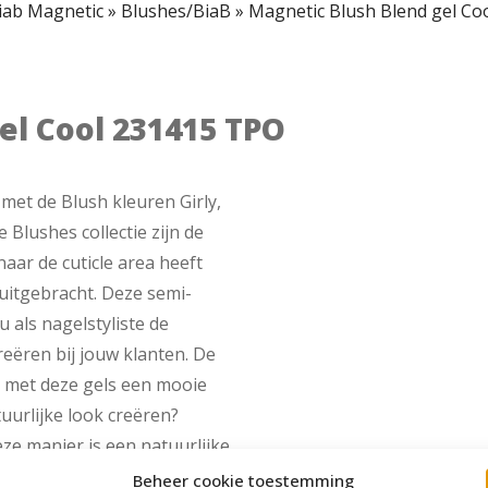
iab Magnetic
»
Blushes/BiaB
»
Magnetic Blush Blend gel Co
el Cool 231415 TPO
et de Blush kleuren Girly,
Blushes collectie zijn de
aar de cuticle area heeft
uitgebracht. Deze semi-
 als nagelstyliste de
reëren bij jouw klanten. De
k met deze gels een mooie
tuurlijke look creëren?
ze manier is een natuurlijke
Hoe gebruik ik de Blush
Beheer cookie toestemming