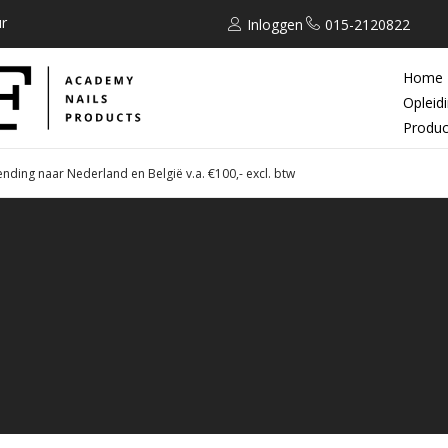
r
Inloggen
015-2120822
Home
Opleid
Produc
ending naar Nederland en België v.a. €100,- excl. btw