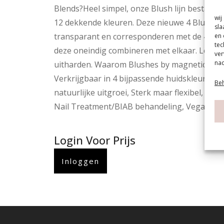
Blends?Heel simpel, onze Blush lijn bestaat ui
wij
12 dekkende kleuren. Deze nieuwe 4 Blush Ble
sla
transparant en corresponderen met de 4 best
en 
tec
deze oneindig combineren met elkaar. Led la
ver
nad
uitharden. Waarom Blushes by magneticEen s
Verkrijgbaar in 4 bijpassende huidskleuren,
Beh
natuurlijke uitgroei, Sterk maar flexibel, Zelf
Nail Treatment/BIAB behandeling, Vegan en c
Login Voor Prijs
Inloggen