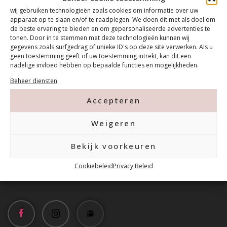
wij gebruiken technologieën zoals cookies om informatie over uw
apparaat op te slaan en/of te raadplegen. We doen dit met als doel om
de beste ervaring te bieden en om gepersonaliseerde advertenties te
tonen. Door in te stemmen met deze technologieën kunnen wij
gegevens zoals surfgedrag of unieke ID's op deze site verwerken. Als u
geen toestemming geeft of uw toestemming intrekt, kan dit een
nadelige invloed hebben op bepaalde functies en mogelijkheden.
Beheer diensten
Contact
Accepteren
Tanthofdreef 7 2623 EW Delft
Weigeren
015-2120822
Bekijk voorkeuren
Cookiebeleid
Privacy Beleid
info@mfacademy.nl