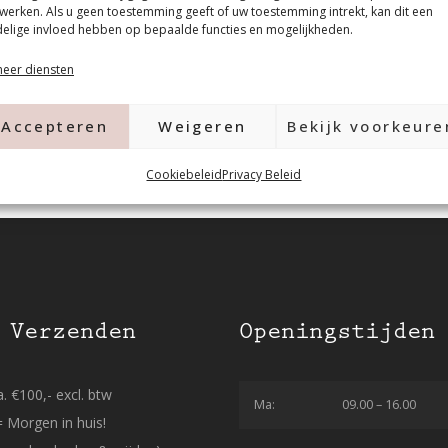
werken. Als u geen toestemming geeft of uw toestemming intrekt, kan dit een
elige invloed hebben op bepaalde functies en mogelijkheden.
eer diensten
Accepteren
Weigeren
Bekijk voorkeure
Cookiebeleid
Privacy Beleid
 Verzenden
Openingstijden
. €100,- excl. btw
Ma:
09.00 – 16.00
= Morgen in huis!