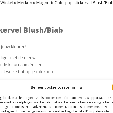
»
Winkel
»
Merken
»
Magnetic Colorpop stickervel Blush/Bia
kervel Blush/Biab
 jouw kleuren!
diger met de nieuwe
at de kleurnaam én een
iet welke tint op je colorpop
Beheer cookie toestemming
 gebruiken technologieën zoals cookies om informatie over uw apparaat op te
an en/of te raadplegen. We doen dit met als doel om de beste ervaring te bied
om gepersonaliseerde advertenties te tonen. Door in te stemmen met deze
hnologieën kunnen wij gegevens zoals surfgedrag of unieke ID's op deze site