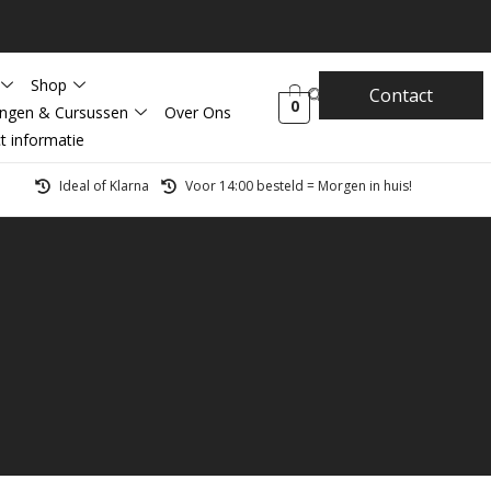
Shop
Contact
0
ingen & Cursussen
Over Ons
t informatie
Ideal of Klarna
Voor 14:00 besteld = Morgen in huis!