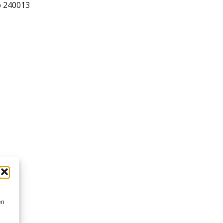
b 240013
en