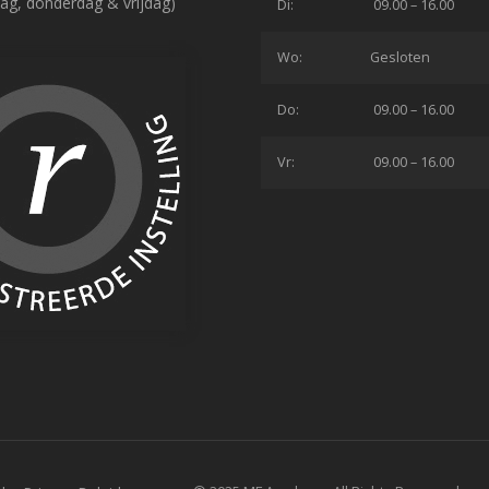
ag, donderdag & vrijdag)
Di:
09.00 – 16.00
Wo:
Gesloten
Do:
09.00 – 16.00
Vr:
09.00 – 16.00