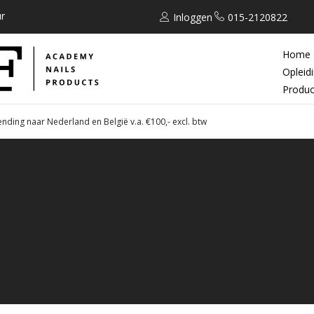
r
Inloggen
015-2120822
Home
Opleid
Produc
ending naar Nederland en België v.a. €100,- excl. btw