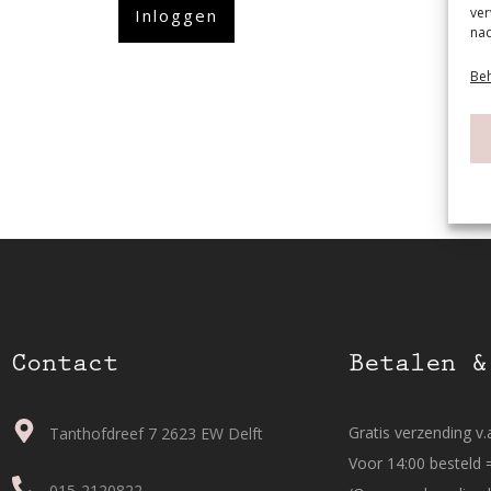
ver
Inloggen
nad
Beh
Contact
Betalen &
Gratis verzending v.a
Tanthofdreef 7 2623 EW Delft
Voor 14:00 besteld 
015-2120822