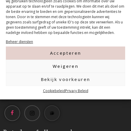
wij gebruiken technologieën zoals cookies om informatie over uw
apparaat op te slaan en/of te raadplegen. We doen dit met als doel om
de beste ervaring te bieden en om gepersonaliseerde advertenties te
tonen. Door in te stemmen met deze technologieën kunnen wij
gegevens zoals surfgedrag of unieke ID's op deze site verwerken. Als u
geen toestemming geeft of uw toestemming intrekt, kan dit een
nadelige invloed hebben op bepaalde functies en mogelijkheden.
Contact
Beheer diensten
Accepteren
Tanthofdreef 7 2623 EW Delft
Weigeren
015-2120822
Bekijk voorkeuren
info@mfacademy.nl
Cookiebeleid
Privacy Beleid