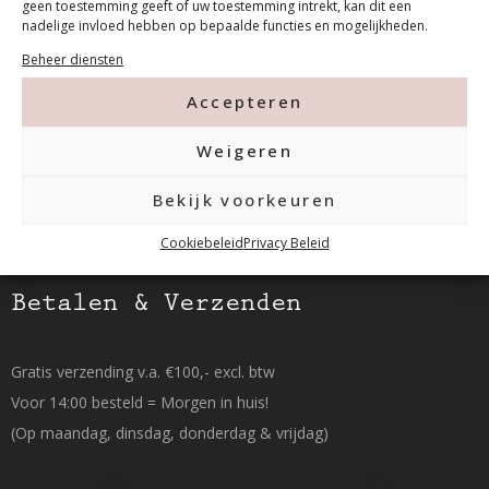
geen toestemming geeft of uw toestemming intrekt, kan dit een
Tanthofdreef 7 2623 EW Delft
nadelige invloed hebben op bepaalde functies en mogelijkheden.
Beheer diensten
015-2120822
Accepteren
info@mfacademy.nl
Weigeren
Bekijk voorkeuren
Cookiebeleid
Privacy Beleid
Betalen & Verzenden
Gratis verzending v.a. €100,- excl. btw
Voor 14:00 besteld = Morgen in huis!
(Op maandag, dinsdag, donderdag & vrijdag)