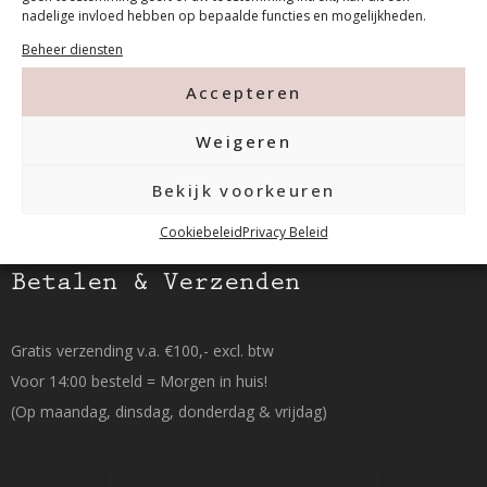
Tanthofdreef 7 2623 EW Delft
nadelige invloed hebben op bepaalde functies en mogelijkheden.
Beheer diensten
015-2120822
Accepteren
info@mfacademy.nl
Weigeren
Bekijk voorkeuren
Cookiebeleid
Privacy Beleid
Betalen & Verzenden
Gratis verzending v.a. €100,- excl. btw
Voor 14:00 besteld = Morgen in huis!
(Op maandag, dinsdag, donderdag & vrijdag)