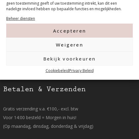
geen toestemming geeft of uw toestemming intrekt, kan dit een
nadelige invloed hebben op bepaalde functies en mogelijkheden.
Tanthofdreef 7 2623 EW Delft
Beheer diensten
015-2120822
Accepteren
info@mfacademy.nl
Weigeren
Bekijk voorkeuren
Cookiebeleid
Privacy Beleid
Betalen & Verzenden
Gratis verzending v.a. €100,- excl. btw
Voor 14:00 besteld = Morgen in huis!
(Op maandag, dinsdag, donderdag & vrijdag)