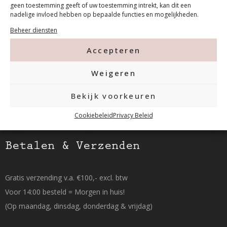
geen toestemming geeft of uw toestemming intrekt, kan dit een
nadelige invloed hebben op bepaalde functies en mogelijkheden.
Tanthofdreef 7 2623 EW Delft
Beheer diensten
015-2120822
Accepteren
info@mfacademy.nl
Weigeren
Bekijk voorkeuren
Cookiebeleid
Privacy Beleid
Betalen & Verzenden
Gratis verzending v.a. €100,- excl. btw
Voor 14:00 besteld = Morgen in huis!
(Op maandag, dinsdag, donderdag & vrijdag)