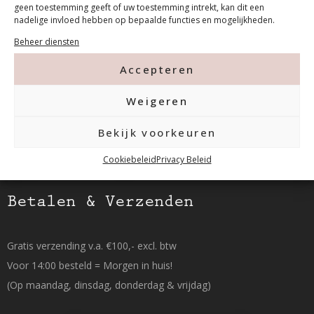
geen toestemming geeft of uw toestemming intrekt, kan dit een
nadelige invloed hebben op bepaalde functies en mogelijkheden.
Tanthofdreef 7 2623 EW Delft
Beheer diensten
015-2120822
Accepteren
info@mfacademy.nl
Weigeren
Bekijk voorkeuren
Cookiebeleid
Privacy Beleid
Betalen & Verzenden
Gratis verzending v.a. €100,- excl. btw
Voor 14:00 besteld = Morgen in huis!
(Op maandag, dinsdag, donderdag & vrijdag)