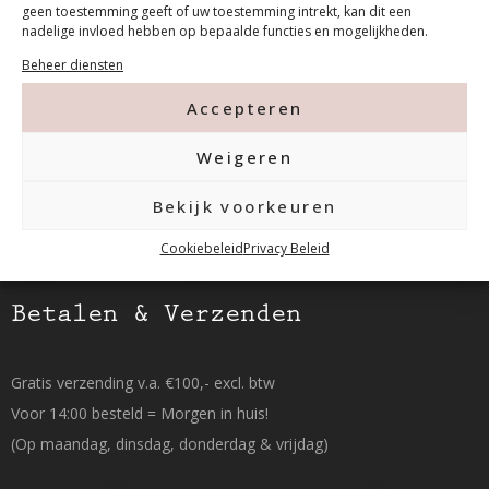
geen toestemming geeft of uw toestemming intrekt, kan dit een
nadelige invloed hebben op bepaalde functies en mogelijkheden.
Tanthofdreef 7 2623 EW Delft
Beheer diensten
015-2120822
Accepteren
info@mfacademy.nl
Weigeren
Bekijk voorkeuren
Cookiebeleid
Privacy Beleid
Betalen & Verzenden
Gratis verzending v.a. €100,- excl. btw
Voor 14:00 besteld = Morgen in huis!
(Op maandag, dinsdag, donderdag & vrijdag)