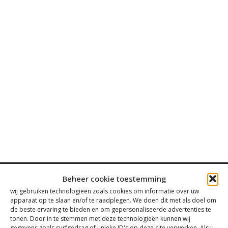
Beheer cookie toestemming
wij gebruiken technologieën zoals cookies om informatie over uw
apparaat op te slaan en/of te raadplegen. We doen dit met als doel om
de beste ervaring te bieden en om gepersonaliseerde advertenties te
Contact
tonen. Door in te stemmen met deze technologieën kunnen wij
gegevens zoals surfgedrag of unieke ID's op deze site verwerken. Als u