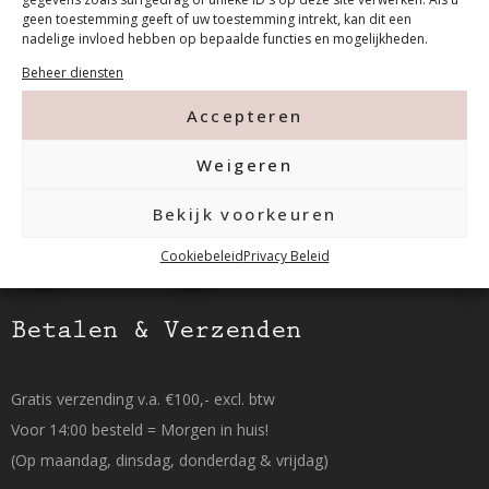
geen toestemming geeft of uw toestemming intrekt, kan dit een
nadelige invloed hebben op bepaalde functies en mogelijkheden.
Tanthofdreef 7 2623 EW Delft
Beheer diensten
015-2120822
Accepteren
Weigeren
info@mfacademy.nl
Bekijk voorkeuren
Cookiebeleid
Privacy Beleid
Betalen & Verzenden
Gratis verzending v.a. €100,- excl. btw
Voor 14:00 besteld = Morgen in huis!
(Op maandag, dinsdag, donderdag & vrijdag)