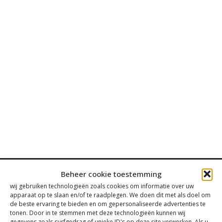
Beheer cookie toestemming
wij gebruiken technologieën zoals cookies om informatie over uw
apparaat op te slaan en/of te raadplegen. We doen dit met als doel om
de beste ervaring te bieden en om gepersonaliseerde advertenties te
Contact
tonen. Door in te stemmen met deze technologieën kunnen wij
gegevens zoals surfgedrag of unieke ID's op deze site verwerken. Als u