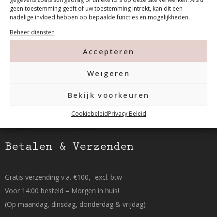
geen toestemming geeft of uw toestemming intrekt, kan dit een
nadelige invloed hebben op bepaalde functies en mogelijkheden.
Tanthofdreef 7 2623 EW Delft
Beheer diensten
015-2120822
Accepteren
Weigeren
info@mfacademy.nl
Bekijk voorkeuren
Cookiebeleid
Privacy Beleid
Betalen & Verzenden
Gratis verzending v.a. €100,- excl. btw
Voor 14:00 besteld = Morgen in huis!
(Op maandag, dinsdag, donderdag & vrijdag)