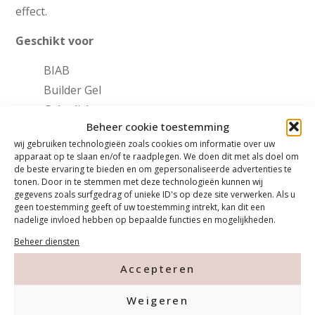
effect.
Geschikt voor
BIAB
Builder Gel
Gelpolish
Beheer cookie toestemming
PowerGel
wij gebruiken technologieën zoals cookies om informatie over uw
Acryl
apparaat op te slaan en/of te raadplegen. We doen dit met als doel om
Natuurlijke nagels
de beste ervaring te bieden en om gepersonaliseerde advertenties te
tonen. Door in te stemmen met deze technologieën kunnen wij
gegevens zoals surfgedrag of unieke ID's op deze site verwerken. Als u
geen toestemming geeft of uw toestemming intrekt, kan dit een
€
9,99
nadelige invloed hebben op bepaalde functies en mogelijkheden.
Beheer diensten
In winkelwagen
Accepteren
Weigeren