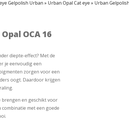
eye Gelpolish Urban
»
Urban Opal Cat eye
»
Urban Gelpolis
 Opal OCA 16
nder diepte-effect? Met de
er je eenvoudig een
e pigmenten zorgen voor een
anders oogt. Daardoor krijgen
raling.
e brengen en geschikt voor
In combinatie met een goede
oi.