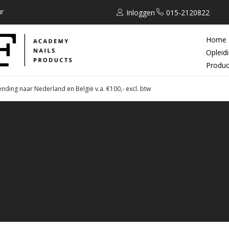
r
Inloggen
015-2120822
Home
Opleid
Produc
ending naar Nederland en België v.a. €100,- excl. btw