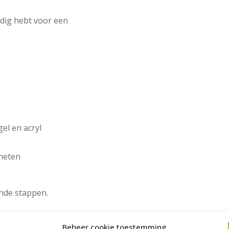
odig hebt voor een
el en acryl
neten
ande stappen.
Beheer cookie toestemming
.