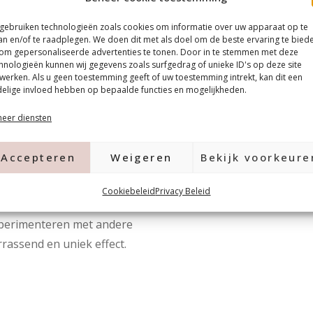
deze
60 seconden
uit in een
 gebruiken technologieën zoals cookies om informatie over uw apparaat op te
an en/of te raadplegen. We doen dit met als doel om de beste ervaring te bied
om gepersonaliseerde advertenties te tonen. Door in te stemmen met deze
hnologieën kunnen wij gegevens zoals surfgedrag of unieke ID's op deze site
er
2 millimeter
boven de
werken. Als u geen toestemming geeft of uw toestemming intrekt, kan dit een
elige invloed hebben op bepaalde functies en mogelijkheden.
.
eer diensten
coat.
elolie.
Accepteren
Weigeren
Bekijk voorkeure
Cookiebeleid
Privacy Beleid
lpolish dan aan over een
xperimenteren met andere
rassend en uniek effect.