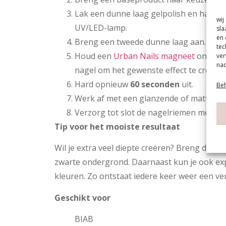
Lak een dunne laag gelpolish en hard 
wij
UV/LED-lamp.
sla
en 
Breng een tweede dunne laag aan.
tec
Houd een
Urban Nails magneet
ongeve
ver
nad
nagel om het gewenste effect te creëren
Hard opnieuw
60 seconden
uit.
Beh
Werk af met een glanzende of matte top
Verzorg tot slot de nagelriemen met nag
Tip voor het mooiste resultaat
Wil je extra veel diepte creëren? Breng de ge
zwarte ondergrond. Daarnaast kun je ook e
kleuren. Zo ontstaat iedere keer weer een ver
Geschikt voor
BIAB