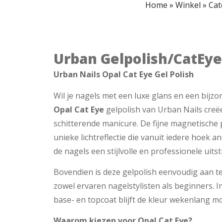
Home
»
Winkel
»
Cat
Urban Gelpolish/CatEye
Urban Nails Opal Cat Eye Gel Polish
Wil je nagels met een luxe glans en een bijzo
Opal Cat Eye
gelpolish van Urban Nails creë
schitterende manicure. De fijne magnetisch
unieke lichtreflectie die vanuit iedere hoek 
de nagels een stijlvolle en professionele uitst
Bovendien is deze gelpolish eenvoudig aan t
zowel ervaren nagelstylisten als beginners. 
base- en topcoat blijft de kleur wekenlang mo
Waarom kiezen voor Opal Cat Eye?