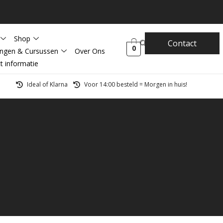
Shop
Contact
0
ingen & Cursussen
Over Ons
t informatie
Ideal of Klarna
Voor 14:00 besteld = Morgen in huis!