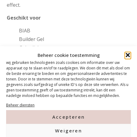
effect.
Geschikt voor
BIAB
Builder Gel
Gelpolish
Beheer cookie toestemming
PowerGel
wij gebruiken technologieën zoals cookies om informatie over uw
Acryl
apparaat op te slaan en/of te raadplegen. We doen dit met als doel om
Natuurlijke nagels
de beste ervaring te bieden en om gepersonaliseerde advertenties te
tonen. Door in te stemmen met deze technologieën kunnen wij
gegevens zoals surfgedrag of unieke ID's op deze site verwerken. Als u
geen toestemming geeft of uw toestemming intrekt, kan dit een
€
9,99
nadelige invloed hebben op bepaalde functies en mogelijkheden.
Beheer diensten
In winkelwagen
Accepteren
Weigeren