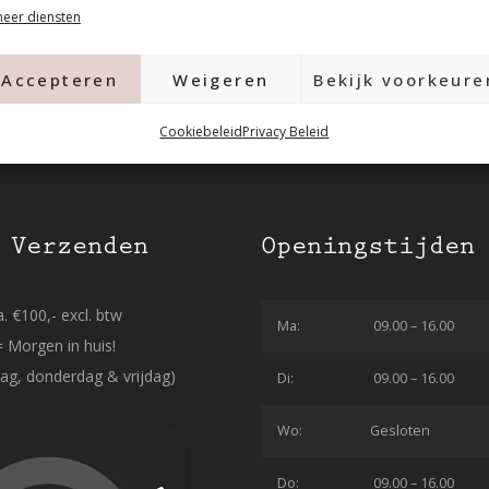
eer diensten
Accepteren
Weigeren
Bekijk voorkeure
Cookiebeleid
Privacy Beleid
 Verzenden
Openingstijden
. €100,- excl. btw
Ma:
09.00 – 16.00
= Morgen in huis!
ag, donderdag & vrijdag)
Di:
09.00 – 16.00
Wo:
Gesloten
Do:
09.00 – 16.00