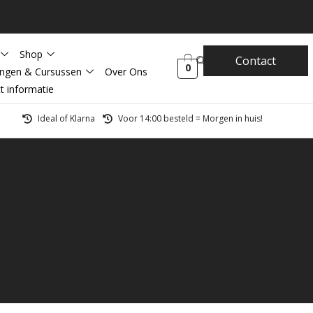
Shop
Contact
0
ingen & Cursussen
Over Ons
t informatie
Ideal of Klarna
Voor 14:00 besteld = Morgen in huis!