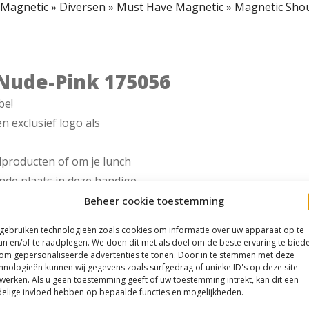
Magnetic
»
Diversen
»
Must Have Magnetic
»
Magnetic Shou
Nude-Pink 175056
be!
n exclusief logo als
lproducten of om je lunch
ende plaats in deze handige
Beheer cookie toestemming
 gebruiken technologieën zoals cookies om informatie over uw apparaat op te
an en/of te raadplegen. We doen dit met als doel om de beste ervaring te bied
om gepersonaliseerde advertenties te tonen. Door in te stemmen met deze
hnologieën kunnen wij gegevens zoals surfgedrag of unieke ID's op deze site
werken. Als u geen toestemming geeft of uw toestemming intrekt, kan dit een
elige invloed hebben op bepaalde functies en mogelijkheden.