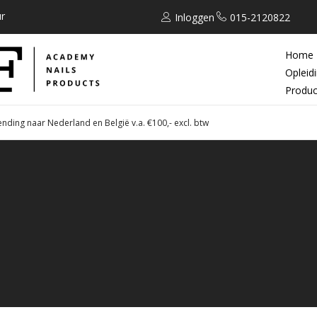
r
Inloggen
015-2120822
Home
Opleid
Produc
ending naar Nederland en België v.a. €100,- excl. btw