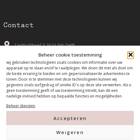
Contact
Tanthofdreef 7 2623 EW Delft
Beheer cookie toestemming
015-2120822
wij gebruiken technologieën zoals cookies om informatie over uw
apparaat op te slaan en/of te raadplegen. We doen dit met als doel om
de beste ervaring te bieden en om gepersonaliseerde advertenties te
info@mfacademy.nl
tonen. Door in te stemmen met deze technologieën kunnen wij
gegevens zoals surfgedrag of unieke ID's op deze site verwerken. Als u
geen toestemming geeft of uw toestemming intrekt, kan dit een
nadelige invloed hebben op bepaalde functies en mogelijkheden.
Beheer diensten
Accepteren
Betalen & Verzenden
Weigeren