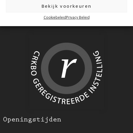
Gratis verzending v.a. €100,- excl. btw
Bekijk voorkeuren
Voor 14:00 besteld = Morgen in huis!
Cookiebeleid
Privacy Beleid
(Op maandag, dinsdag, donderdag & vrijdag)
Openingstijden