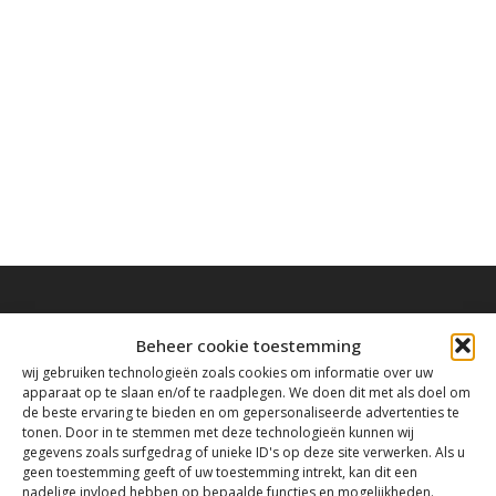
Beheer cookie toestemming
wij gebruiken technologieën zoals cookies om informatie over uw
Contact
apparaat op te slaan en/of te raadplegen. We doen dit met als doel om
de beste ervaring te bieden en om gepersonaliseerde advertenties te
tonen. Door in te stemmen met deze technologieën kunnen wij
gegevens zoals surfgedrag of unieke ID's op deze site verwerken. Als u
Tanthofdreef 7 2623 EW Delft
geen toestemming geeft of uw toestemming intrekt, kan dit een
nadelige invloed hebben op bepaalde functies en mogelijkheden.